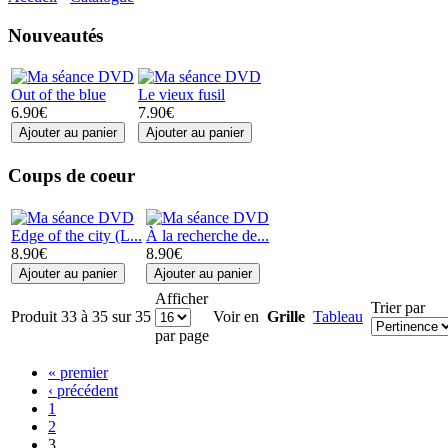
Nouveautés
Out of the blue
Le vieux fusil
6.90€
7.90€
Coups de coeur
Edge of the city (L...
À la recherche de...
8.90€
8.90€
Afficher
Trier par
Produit 33 à 35 sur 35
Voir en
Grille
Tableau
par page
« premier
‹ précédent
1
2
3