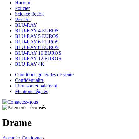
Horreur
Policier
Science fiction
Western
BLU-RAY
BLU-RAY 4 EUROS
BLU-RAY 5 EUROS
BLU-RAY 6 EUROS
BLU-RAY 8 EUROS
BLU-RAY 10 EUROS
BLU-RAY 12 EUROS
BLU-RAY 4K
Conditions générales de vente
Confidentialité
Livraison et paiement
Mentions légales
Drame
Accueil
›
Catalogue
›