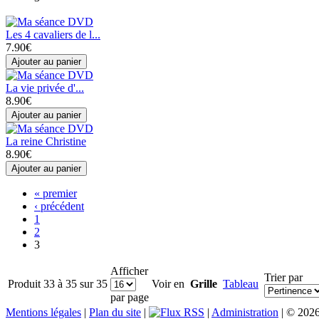
Les 4 cavaliers de l...
7.90€
La vie privée d'...
8.90€
La reine Christine
8.90€
« premier
‹ précédent
1
2
3
Afficher
Trier par
Produit 33 à 35 sur 35
Voir en
Grille
Tableau
par page
Mentions légales
|
Plan du site
|
|
Administration
| © 202