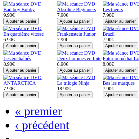
Bad boy Bubby
Absolute Beginners
Les tueurs
9.90€
7.90€
7.90€
En quatrième vitesse
Frankenstein Junior
Brazil
6.90€
7.90€
7.90€
Les enchaînés
Deux hommes en fuite
Futur immédiat Los
8.90€
8.90€
8.00€
ANTARCTICA
La trilogie Ninja
Bas les masques
7.90€
18.90€
7.90€
« premier
‹ précédent
…