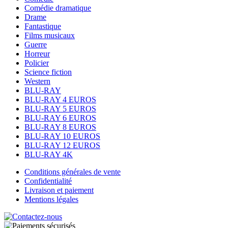
Comédie dramatique
Drame
Fantastique
Films musicaux
Guerre
Horreur
Policier
Science fiction
Western
BLU-RAY
BLU-RAY 4 EUROS
BLU-RAY 5 EUROS
BLU-RAY 6 EUROS
BLU-RAY 8 EUROS
BLU-RAY 10 EUROS
BLU-RAY 12 EUROS
BLU-RAY 4K
Conditions générales de vente
Confidentialité
Livraison et paiement
Mentions légales