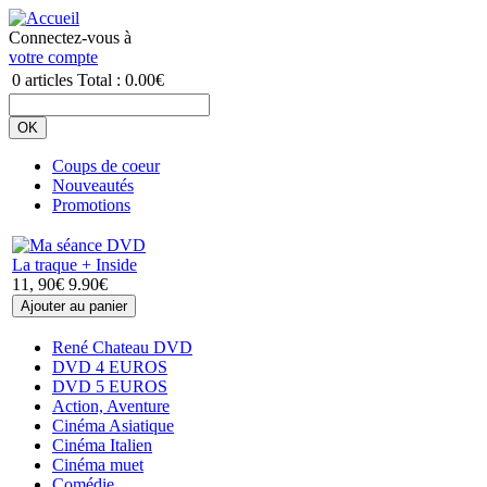
Connectez-vous à
votre compte
0
articles
Total :
0.00€
Coups de coeur
Nouveautés
Promotions
La traque + Inside
11, 90€
9.90€
René Chateau DVD
DVD 4 EUROS
DVD 5 EUROS
Action, Aventure
Cinéma Asiatique
Cinéma Italien
Cinéma muet
Comédie