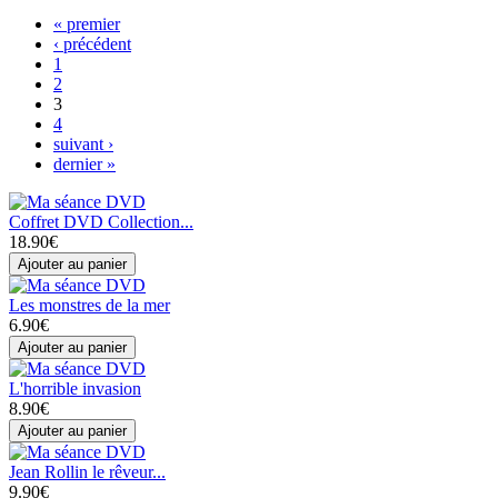
« premier
‹ précédent
1
2
3
4
suivant ›
dernier »
Coffret DVD Collection...
18.90€
Les monstres de la mer
6.90€
L'horrible invasion
8.90€
Jean Rollin le rêveur...
9.90€